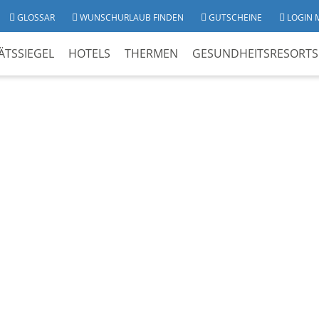
GLOSSAR
WUNSCHURLAUB FINDEN
GUTSCHEINE
LOGIN 
ÄTSSIEGEL
HOTELS
THERMEN
GESUNDHEITSRESORTS