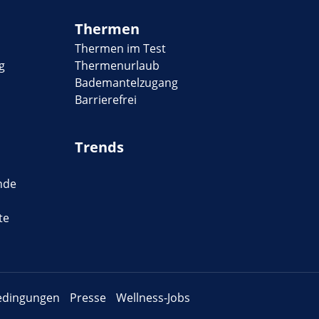
Thermen
Thermen im Test
g
Thermenurlaub
Bademantelzugang
Barrierefrei
Trends
nde
te
edingungen
Presse
Wellness-Jobs