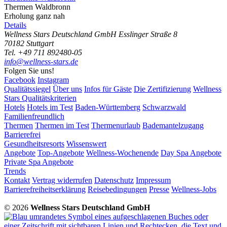
Thermen
Waldbronn
Erholung ganz nah
Details
Wellness Stars Deutschland GmbH
Esslinger Straße 8
70182 Stuttgart
Tel. +49 711 892480-05
info@wellness-stars.de
Folgen Sie uns!
Facebook
Instagram
Qualitätssiegel
Über uns
Infos für Gäste
Die Zertifizierung
Wellness
Stars Qualitätskriterien
Hotels
Hotels im Test
Baden-Württemberg
Schwarzwald
Familienfreundlich
Thermen
Thermen im Test
Thermenurlaub
Bademantelzugang
Barrierefrei
Gesundheitsresorts
Wissenswert
Angebote
Top-Angebote
Wellness-Wochenende
Day Spa Angebote
Private Spa Angebote
Trends
Kontakt
Vertrag widerrufen
Datenschutz
Impressum
Barrierefreiheitserklärung
Reisebedingungen
Presse
Wellness-Jobs
© 2026
Wellness Stars Deutschland GmbH