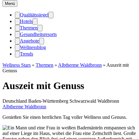
Menü
Qualitätssiegel
Hotels
Thermen
Gesundheitsresorts
Angebote
Wellnessblog
Trends
Wellness Stars
»
Thermen
»
Albtherme Waldbronn
»
Auszeit mit
Genuss
Auszeit mit Genuss
Deutschland
Baden-Württemberg
Schwarzwald
Waldbronn
Albtherme Waldbronn
Genießen Sie einen herrlichen Tag voller Wellness und Genuss.