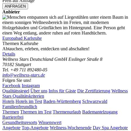
Preis auf Anfrage
ANFRAGEN
Anbieter
Europabad Karlsruhe
Thermen
Karlsruhe
Abtauchen, erleben, entdecken und abschalten!
Details
Wellness Stars Deutschland GmbH
Esslinger Straße 8
70182 Stuttgart
Tel. +49 711 892480-05
info@wellness-stars.de
Folgen Sie uns!
Facebook
Instagram
Qualitätssiegel
Über uns
Infos für Gäste
Die Zertifizierung
Wellness
Stars Qualitätskriterien
Hotels
Hotels im Test
Baden-Württemberg
Schwarzwald
Familienfreundlich
Thermen
Thermen im Test
Thermenurlaub
Bademantelzugang
Barrierefrei
Gesundheitsresorts
Wissenswert
Angebote
Top-Angebote
Wellness-Wochenende
Day Spa Angebote