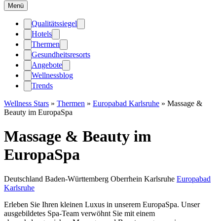
Menü
Qualitätssiegel
Hotels
Thermen
Gesundheitsresorts
Angebote
Wellnessblog
Trends
Wellness Stars
»
Thermen
»
Europabad Karlsruhe
»
Massage &
Beauty im EuropaSpa
Massage & Beauty im
EuropaSpa
Deutschland
Baden-Württemberg
Oberrhein
Karlsruhe
Europabad
Karlsruhe
Erleben Sie Ihren kleinen Luxus in unserem EuropaSpa. Unser
ausgebildetes Spa-Team verwöhnt Sie mit einem