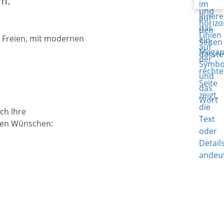
im.
ch Ihre
hren Wünschen: