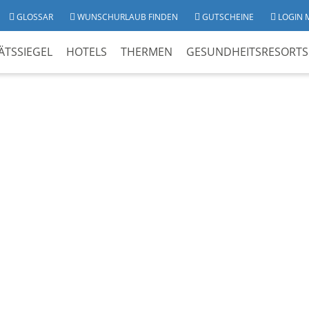
GLOSSAR
WUNSCHURLAUB FINDEN
GUTSCHEINE
LOGIN 
ÄTSSIEGEL
HOTELS
THERMEN
GESUNDHEITSRESORTS