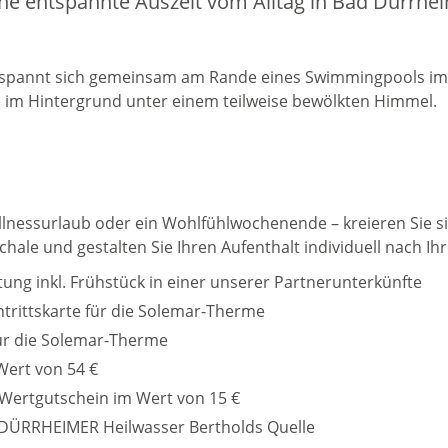
ne entspannte Auszeit vom Alltag in Bad Dürrhe
llnessurlaub oder ein Wohlfühlwochenende – kreieren Sie si
hale und gestalten Sie Ihren Aufenthalt individuell nach I
ung inkl. Frühstück in einer unserer Partnerunterkünfte
ntrittskarte für die Solemar-Therme
ür die Solemar-Therme
ert von 54 €
Wertgutschein im Wert von 15 €
 DÜRRHEIMER Heilwasser Bertholds Quelle