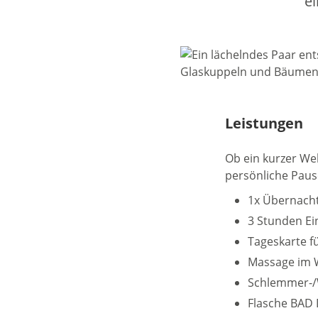
ei
Leistungen
Ob ein kurzer We
persönliche Pausc
1x Übernacht
3 Stunden Ei
Tageskarte f
Massage im W
Schlemmer-/
Flasche BAD