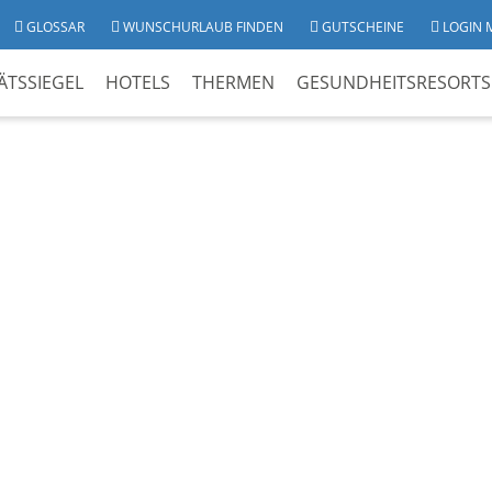
GLOSSAR
WUNSCHURLAUB FINDEN
GUTSCHEINE
LOGIN 
ÄTSSIEGEL
HOTELS
THERMEN
GESUNDHEITSRESORTS