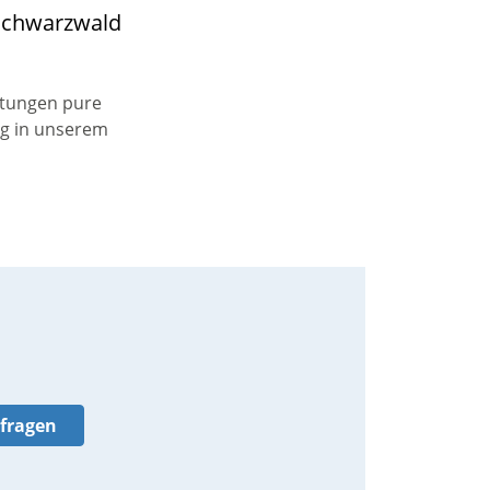
 Schwarzwald
htungen pure
ng in unserem
nfragen