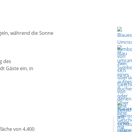
Weiter
g des
t Gäste ein, in
läche von 4.400