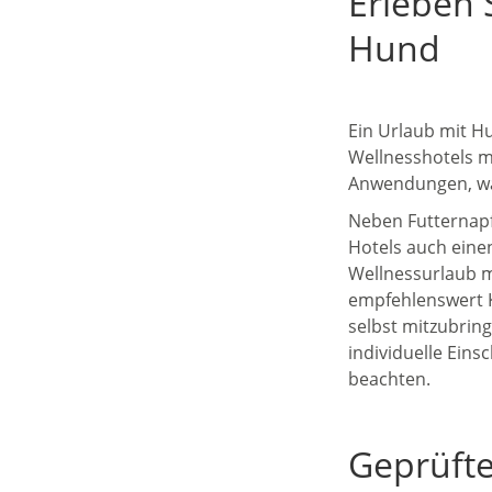
Erleben 
Hund
Ein Urlaub mit Hu
Wellnesshotels m
Anwendungen, wäh
Neben Futternapf
Hotels auch eine
Wellnessurlaub m
empfehlenswert K
selbst mitzubrin
individuelle Ein
beachten.
Geprüfte