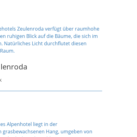
ulenroda
k