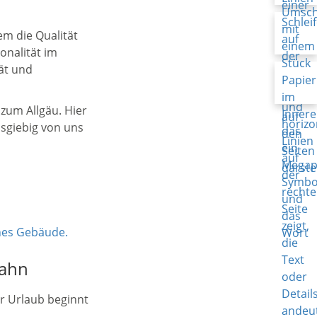
em die Qualität
onalität im
tät und
 zum Allgäu. Hier
usgiebig von uns
hahn
r Urlaub beginnt