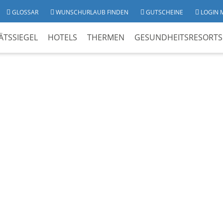
GLOSSAR
WUNSCHURLAUB FINDEN
GUTSCHEINE
LOGIN 
ÄTSSIEGEL
HOTELS
THERMEN
GESUNDHEITSRESORTS