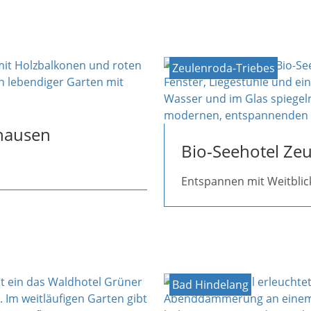
Zeulenroda-Triebes
hausen
Bio-Seehotel Ze
Entspannen mit Weitblic
Bad Hindelang