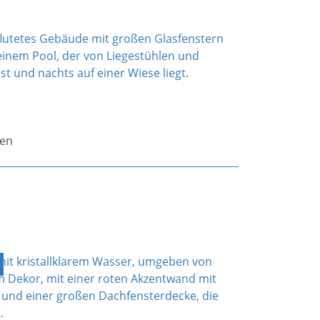
ben
e