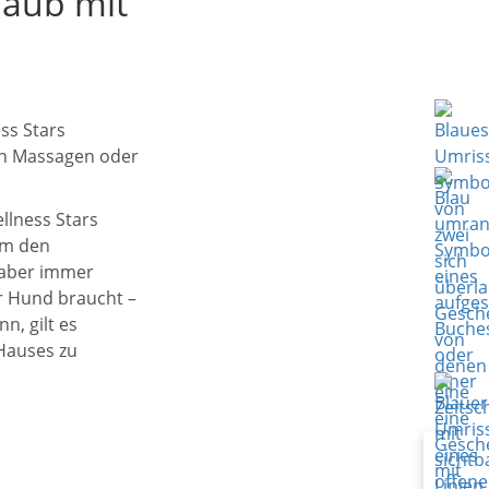
laub mit
ss Stars
en Massagen oder
llness Stars
um den
 aber immer
r Hund braucht –
n, gilt es
Hauses zu