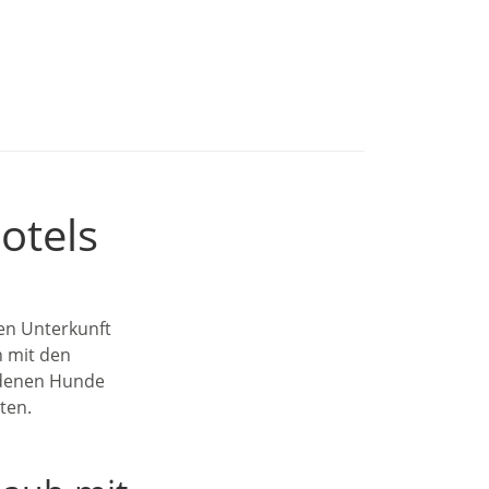
otels
ten Unterkunft
n mit den
n denen Hunde
ten.