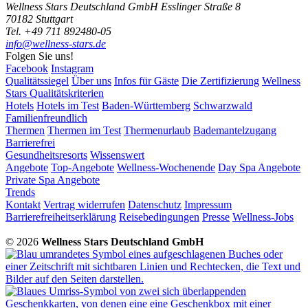
Wellness Stars Deutschland GmbH
Esslinger Straße 8
70182 Stuttgart
Tel. +49 711 892480-05
info@wellness-stars.de
Folgen Sie uns!
Facebook
Instagram
Qualitätssiegel
Über uns
Infos für Gäste
Die Zertifizierung
Wellness
Stars Qualitätskriterien
Hotels
Hotels im Test
Baden-Württemberg
Schwarzwald
Familienfreundlich
Thermen
Thermen im Test
Thermenurlaub
Bademantelzugang
Barrierefrei
Gesundheitsresorts
Wissenswert
Angebote
Top-Angebote
Wellness-Wochenende
Day Spa Angebote
Private Spa Angebote
Trends
Kontakt
Vertrag widerrufen
Datenschutz
Impressum
Barrierefreiheitserklärung
Reisebedingungen
Presse
Wellness-Jobs
© 2026
Wellness Stars Deutschland GmbH